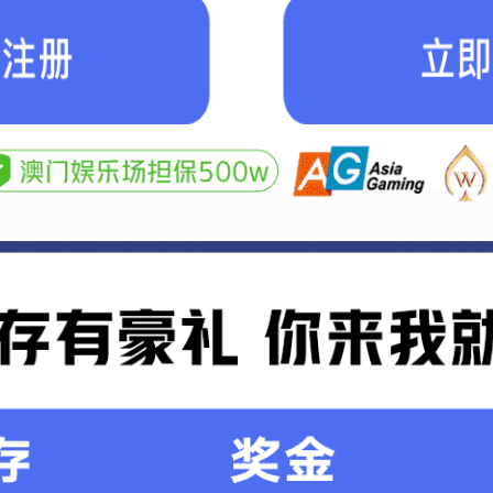
太原某百货商场面层自流平项目
发布者：bjjxls 发布日期：2018-07-11 14-47-44